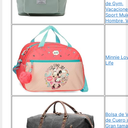
de Gym,
Vacacione
Sport Muj
Hombre, V
Minnie Lo
Life
Bolsa de V
de Cuero 
Gran tam