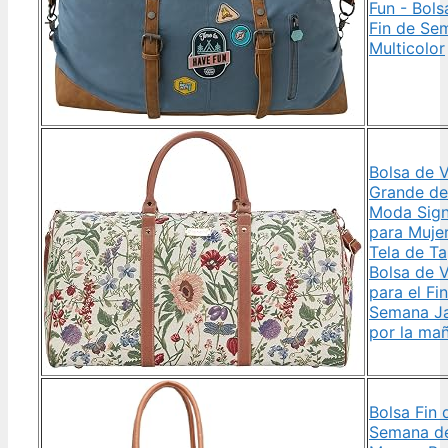
Fun - Bols
Fin de Se
Multicolor
Bolsa de V
Grande de
Moda Sign
para Muje
Tela de Ta
Bolsa de V
para el Fi
Semana Ja
por la ma
Bolsa Fin 
Semana d