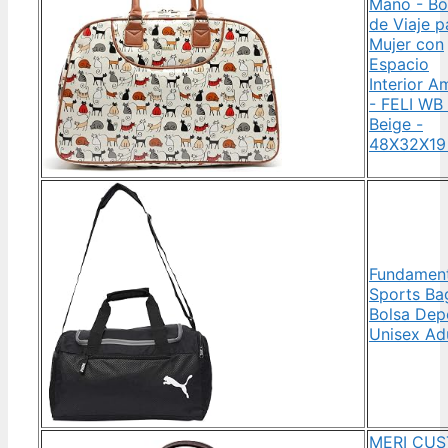
Mano - Bo
de Viaje p
Mujer con
Espacio
Interior A
- FELI WB 
Beige -
48X32X19
Fundament
Sports Ba
Bolsa Dep
Unisex Ad
MERI CU