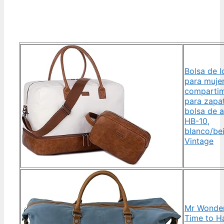
Bolsa de l
para muje
comparti
para zapa
bolsa de 
HB-10,
blanco/be
Vintage
Mr Wonder
Time to H