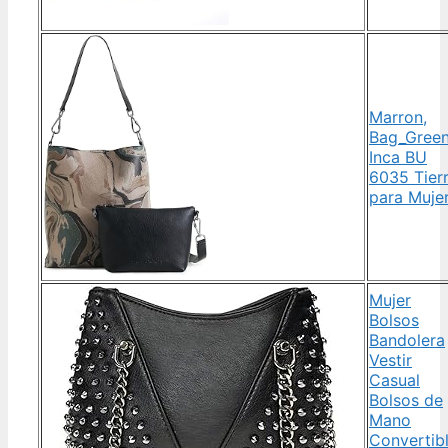
Marron,
Bag_Gree
Inca BU
6035 Tier
para Muje
Mujer
Bolsos
Bandolera
Vestir
Casual
Bolsos de
Mano
Convertib