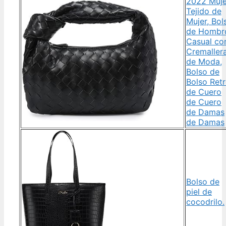
2022 Muje
Tejido de
Mujer, Bol
de Hombr
Casual co
Cremaller
de Moda,
Bolso de
Bolso Ret
de Cuero
de Cuero
de Damas
de Damas
Bolso de
piel de
cocodrilo.