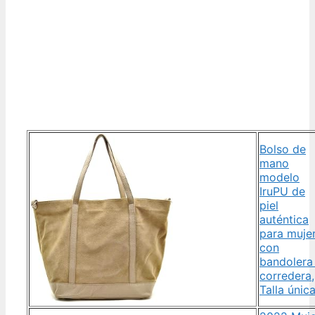
Bolso de
mano
modelo
IruPU de
piel
auténtica
para mujer
con
bandolera
corredera,
Talla únic