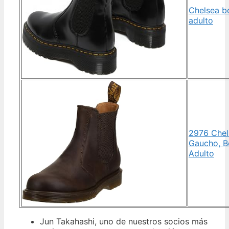
Chelsea b
adulto
2976 Chel
Gaucho, B
Adulto
Jun Takahashi, uno de nuestros socios más