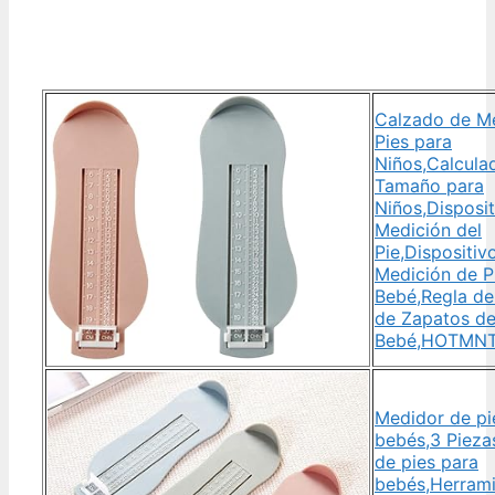
Calzado de M
Pies para
Niños,Calcula
Tamaño para
Niños,Disposi
Medición del
Pie,Dispositiv
Medición de P
Bebé,Regla de
de Zapatos d
Bebé,HOTMNT
Medidor de pi
bebés,3 Pieza
de pies para
bebés,Herrami