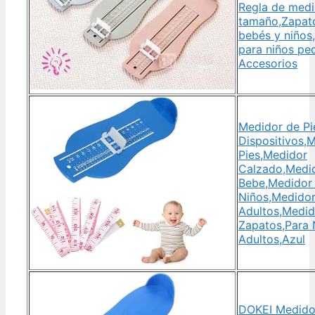
Regla de medi
tamaño,Zapat
bebés y niños
para niños pe
Accesorios
Medidor de Pi
Dispositivos,
Pies,Medidor
Calzado,Medid
Bebe,Medidor 
Niños,Medidor
Adultos,Medid
Zapatos,Para 
Adultos,Azul
DOKEI Medidor