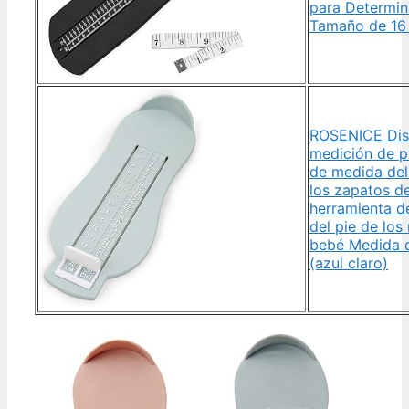
para Determin
Tamaño de 16
ROSENICE Dis
medición de p
de medida de
los zapatos de
herramienta d
del pie de los
bebé Medida d
(azul claro)