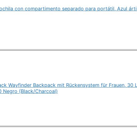
ochila con compartimento separado para portátil, Azul árti
ck Wayfinder Backpack mit Rückensystem für Frauen, 30 L
0 Negro (Black/Charcoal)