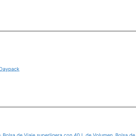
 Daypack
- Bolsa de Viaje superligera con 40 L de Volumen, Bolsa d