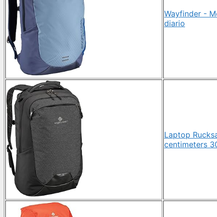
Wayfinder - M
diario
Laptop Rucksa
centimeters 3