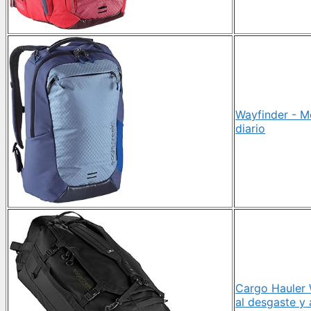
Wayfinder - Mo
diario
Cargo Hauler W
al desgaste y