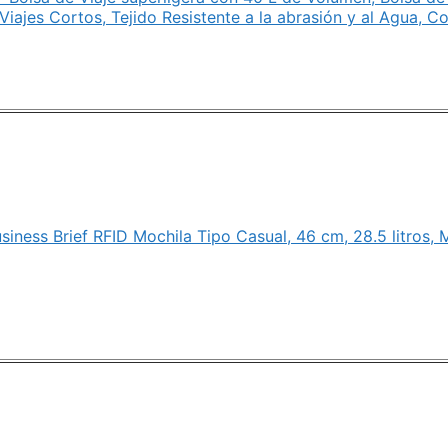
iajes Cortos, Tejido Resistente a la abrasión y al Agua, C
siness Brief RFID Mochila Tipo Casual, 46 cm, 28.5 litros, 