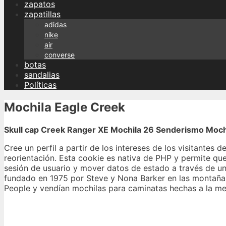
zapatos
zapatillas
adidas
nike
air
converse
botas
sandalias
Políticas
Mochila Eagle Creek
Skull cap Creek Ranger XE Mochila 26 Senderismo Mochi
Cree un perfil a partir de los intereses de los visitantes 
reorientación. Esta cookie es nativa de PHP y permite que
sesión de usuario y mover datos de estado a través de 
fundado en 1975 por Steve y Nona Barker en las montañas
People y vendían mochilas para caminatas hechas a la me