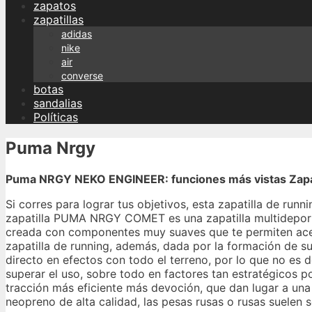
zapatos
zapatillas
adidas
nike
air
converse
botas
sandalias
Políticas
Puma Nrgy
Puma NRGY NEKO ENGINEER: funciones más vistas Zapat
Si corres para lograr tus objetivos, esta zapatilla de run
zapatilla PUMA NRGY COMET es una zapatilla multideporte
creada con componentes muy suaves que te permiten acerca
zapatilla de running, además, dada por la formación de su
directo en efectos con todo el terreno, por lo que no e
superar el uso, sobre todo en factores tan estratégicos p
tracción más eficiente más devoción, que dan lugar a un
neopreno de alta calidad, las pesas rusas o rusas suelen s