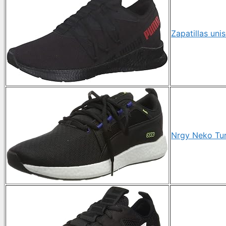
Zapatillas uni
Nrgy Neko Tur