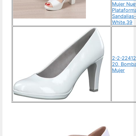
Mujer Nue
Plataform
Sandalias-
White,39
2-2-22412
20, Bomb
Mujer