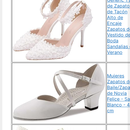
de Zapato
de Tacón
Alto de
Encaje
Zapatos d
Vestido d
Boda
Sandalias
Verano
Mujeres
Zapatos d
Baile/Zap
de Novia
Felice - S
Blanco - 4
cm