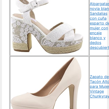
Alpargata
novia bla
Sandalias
con cuña
esparto d
mujer con
encaje
blanco y
dedos
descubier
Zapato de
Tacón Alt
para Muje
Vintage
Chunkyra