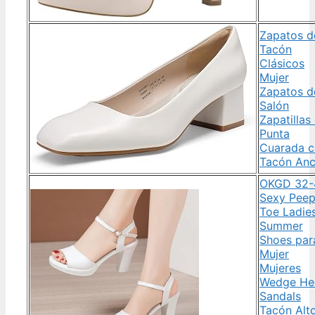
Zapatos d
Tacón
Clásicos
Mujer
Zapatos d
Salón
Zapatillas
Punta
Cuarada 
Tacón An
OKGD 32-
Sexy Pee
Toe Ladie
Summer
Shoes par
Mujer
Mujeres
Wedge He
Sandals
Tacón Alt