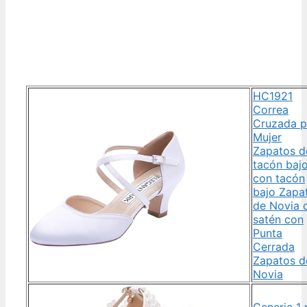
HC1921
Correa
Cruzada p
Mujer
Zapatos d
tacón baj
con tacón
bajo Zapa
de Novia 
satén con
Punta
Cerrada
Zapatos d
Novia
Generic 1 