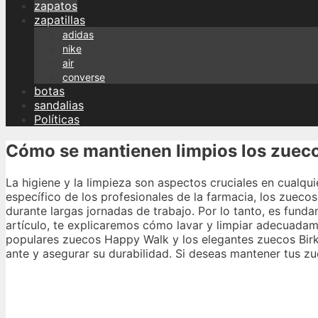
zapatos
zapatillas
adidas
nike
air
converse
botas
sandalias
Políticas
Cómo se mantienen limpios los zuecos
La higiene y la limpieza son aspectos cruciales en cualquie
específico de los profesionales de la farmacia, los zueco
durante largas jornadas de trabajo. Por lo tanto, es fund
artículo, te explicaremos cómo lavar y limpiar adecuadame
populares zuecos Happy Walk y los elegantes zuecos Bir
ante y asegurar su durabilidad. Si deseas mantener tus zu