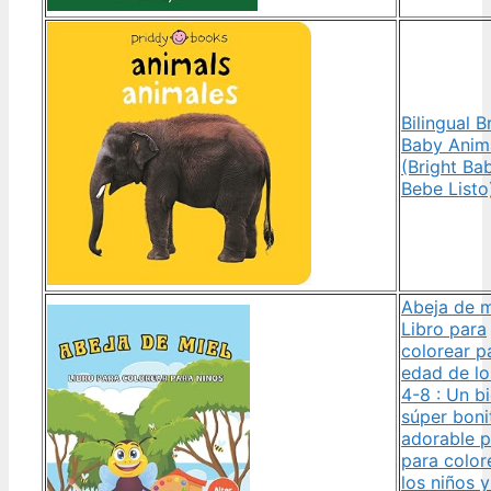
Bilingual B
Baby Anim
(Bright Ba
Bebe Listo
Abeja de m
Libro para
colorear p
edad de lo
4-8 : Un b
súper boni
adorable p
para color
los niños y