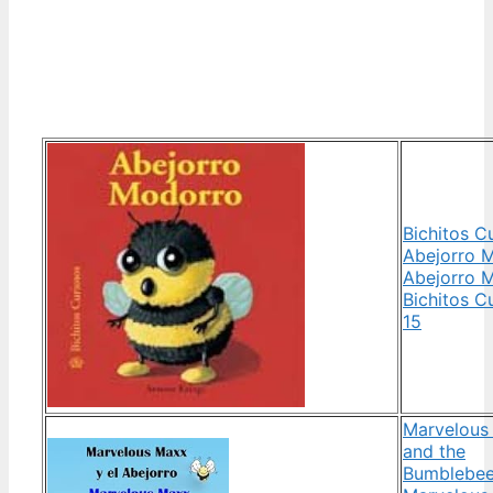
Bichitos C
Abejorro 
Abejorro 
Bichitos C
15
Marvelous
and the
Bumblebee