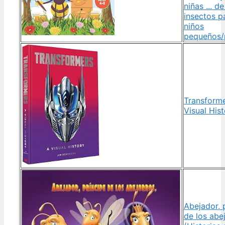
niñas ... de
insectos p
niños
pequeños/
Transforme
Visual His
Abejador, 
de los abe