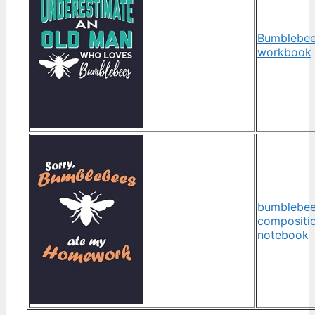
Bumblebe
workbook
bumblebe
compositi
notebook