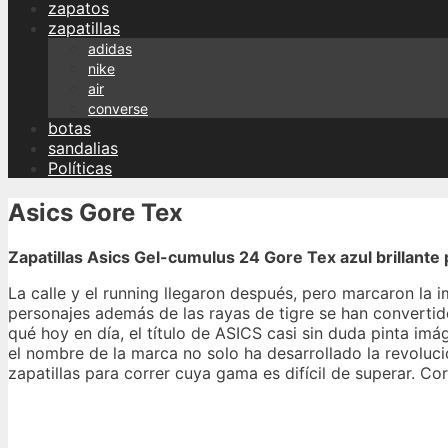
zapatos
zapatillas
adidas
nike
air
converse
botas
sandalias
Políticas
Asics Gore Tex
Zapatillas Asics Gel-cumulus 24 Gore Tex azul brillant
La calle y el running llegaron después, pero marcaron la
personajes además de las rayas de tigre se han convertido
qué hoy en día, el título de ASICS casi sin duda pinta imá
el nombre de la marca no solo ha desarrollado la revoluci
zapatillas para correr cuya gama es difícil de superar. Co