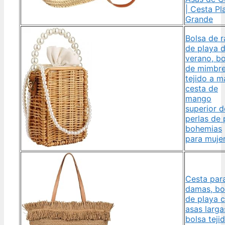
| Cesta Pl
Grande
Bolsa de r
de playa 
verano, b
de mimbr
tejido a m
cesta de
mango
superior d
perlas de 
bohemias
para muje
Cesta par
damas, bo
de playa 
asas larga
bolsa tejid