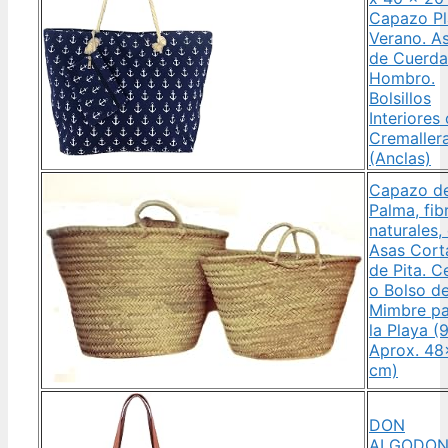
Capazo Pl
Verano. A
de Cuerda
Hombro.
Bolsillos
Interiores
Cremaller
(Anclas)
Capazo d
Palma, fib
naturales,
Asas Cort
de Pita. C
o Bolso d
Mimbre pa
la Playa (9
Aprox. 4
cm)
DON
ALGODON