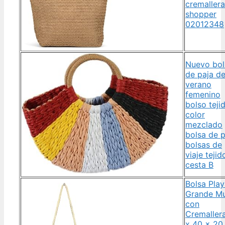
cremallera
shopper
02012348
Nuevo bol
de paja d
verano
femenino
bolso teji
color
mezclado
bolsa de 
bolsas de
viaje tejid
cesta B
Bolsa Pla
Grande Mu
con
Cremaller
x 40 x 20