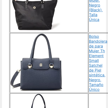
Mujer,
Negro
(Black),
Talla
Única
Bolso
Bandolera
de para
Mujer Th
Element
Small
Satchel
de Piel
sintética,
Negro,
Tamaño
Único