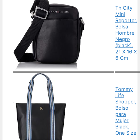
Th City
Mini
Reporter,
Bolsa
Hombre,
Negro
(black),
21 X 16 X
6 Cm
Tommy
Life
Shopper,
Bolso
para
Mujer,
Black,
One Size