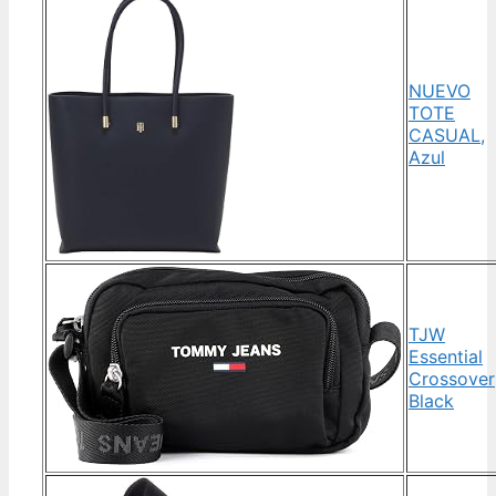
NUEVO
TOTE
CASUAL,
Azul
TJW
Essential
Crossover
Black