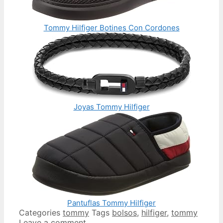
Tommy Hilfiger Botines Con Cordones
Joyas Tommy Hilfiger
Pantuflas Tommy Hilfiger
Categories
tommy
Tags
bolsos
,
hilfiger
,
tommy
Leave a comment