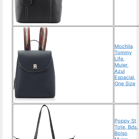
Mochila
Tommy
Life,
Mujer,
Azul
Espacial,
One Size
Poppy St
Tote, Bds,
Bolso