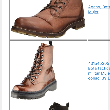
Agano, Bot
Mujer
431a4p305
Bota táctic
militar Muje
coñac, 39 