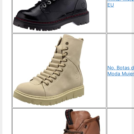
EU
No, Botas 
Moda Muje