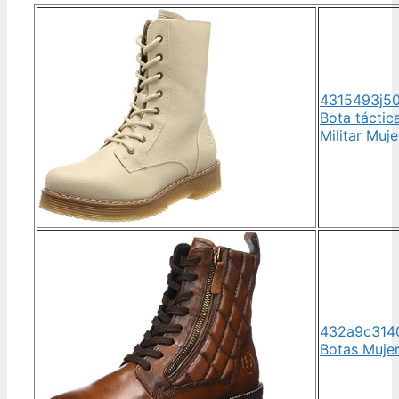
4315493j50
Bota táctic
Militar Muje
432a9c314
Botas Muje