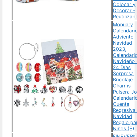
Colocar y
Decorar -
Reutilizab
Monuary
Calendari
Adviento
Navidad
2023,
Calendari
Navideño 
24 Días
Sorpresa
Bricolaje
Charms
Pulsera Jo
Calendari
Cuenta
Regresiva
Navidad
Regalo pa
Niños (E)
FINEVERN