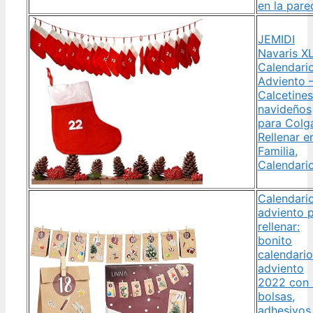
en la pare
JEMIDI
Navaris X
Calendari
Adviento 
Calcetines
navideños
para Colg
Rellenar e
Familia,
Calendari
Calendari
adviento 
rellenar:
bonito
calendario
adviento
2022 con
bolsas,
adhesivos