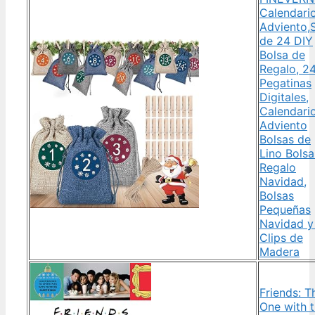
Calendari
Adviento,
de 24 DIY
Bolsa de
Regalo, 2
Pegatinas
Digitales,
Calendari
Adviento
Bolsas de
Lino Bolsa
Regalo
Navidad,
Bolsas
Pequeñas
Navidad y
Clips de
Madera
Friends: T
One with 