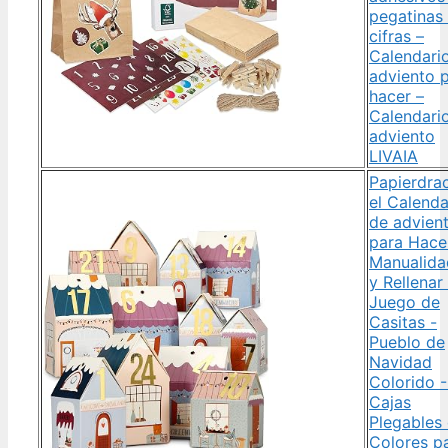
pegatinas
cifras –
Calendari
adviento 
hacer –
Calendari
adviento
LIVAIA
Papierdra
el Calenda
de advien
para Hace
Manualida
y Rellenar 
Juego de
Casitas -
Pueblo de
Navidad
Colorido 
Cajas
Plegables
Colores p