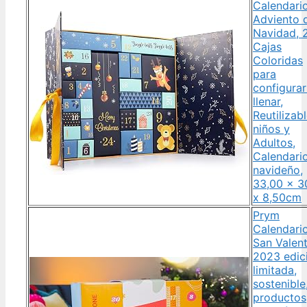
Calendari
Adviento 
Navidad, 
Cajas
Coloridas
para
configurar
llenar,
Reutilizabl
niños y
Adultos,
Calendari
navideño,
33,00 x 3
x 8,50cm
Prym
Calendari
San Valent
2023 edic
limitada,
sostenible
productos