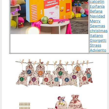
calcetín
Epifanía
Befana
Navidad
Merry
Sewmas
christmas
italiano
Giorgetti
Strass
Adviento