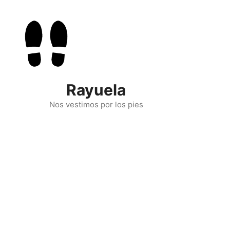
Skip
to
content
Rayuela
Nos vestimos por los pies