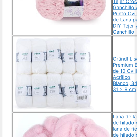
Tejer Cro
Ganchillo 
Punto Ovil
de Lana p
DIY Tejer 
Ganchillo
Gründl Lis
Premium B
de 10 Ovil
Acrílico,
Blanco, 34
31 x 8 cm
Lana de l
de hilado 
lana de fie
de hilado 