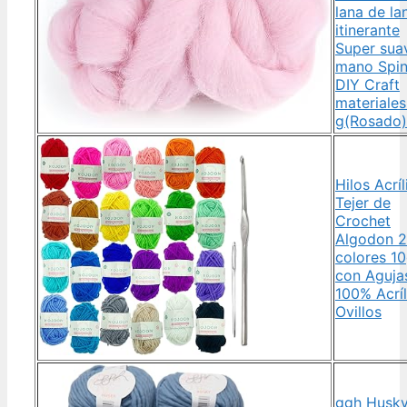
lana de la
itinerante
Super sua
mano Spin
DIY Craft
materiale
g(Rosado)
Hilos Acríl
Tejer de
Crochet
Algodon 
colores 1
con Aguja
100% Acríl
Ovillos
ggh Husky