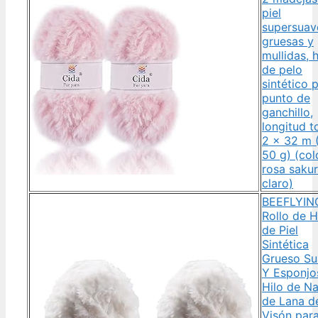
piel
supersuav
gruesas y
mullidas, h
de pelo
sintético 
punto de
ganchillo,
longitud t
2 × 32 m 
50 g) (col
rosa saku
claro)
BEEFLYIN
Rollo de H
de Piel
Sintética
Grueso Su
Y Esponjo
Hilo de Na
de Lana d
Visón par