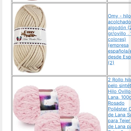
Omy - hilo
acolchado
algodón (
gr/ovillo ,
colores)
(empresa
española/
desde Esp
(2)
2 Rollo hi
pelo sinté
Hilo Ovill
Lana, 100
Rosado
Poliéster O
de Lana S
para Tejer
de Lana p