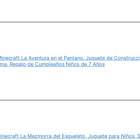
necraft La Aventura en el Pantano, Juguete de Construcció
oma, Regalo de Cumpleaños Niños de 7 Años
necraft La Mazmorra del Esqueleto, Juguete para Niños, 