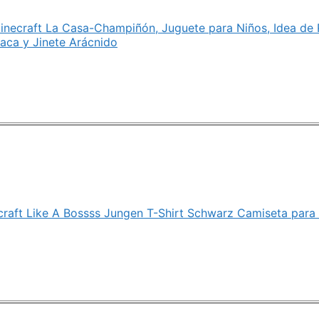
necraft La Casa-Champiñón, Juguete para Niños, Idea de 
aca y Jinete Arácnido
raft Like A Bossss Jungen T-Shirt Schwarz Camiseta para