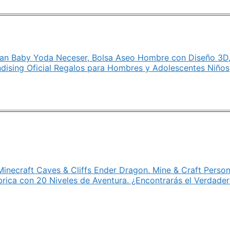
an Baby Yoda Neceser, Bolsa Aseo Hombre con Diseño 3D,
ndising Oficial Regalos para Hombres y Adolescentes Niños
necraft Caves & Cliffs Ender Dragon. Mine & Craft Person
brica con 20 Niveles de Aventura. ¿Encontrarás el Verdad