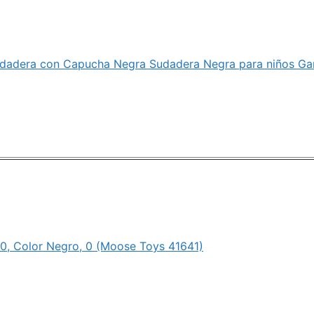
udadera con Capucha Negra Sudadera Negra para niños Ga
, Color Negro, 0 (Moose Toys 41641)