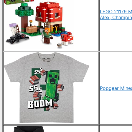
LEGO 21179 Mi
Alex, Champiñ
Popgear Minec