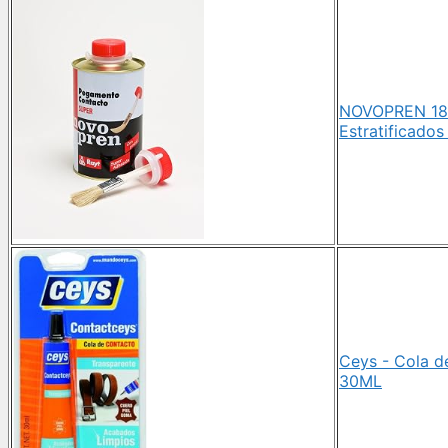
NOVOPREN 183
Estratificados
Ceys - Cola d
30ML