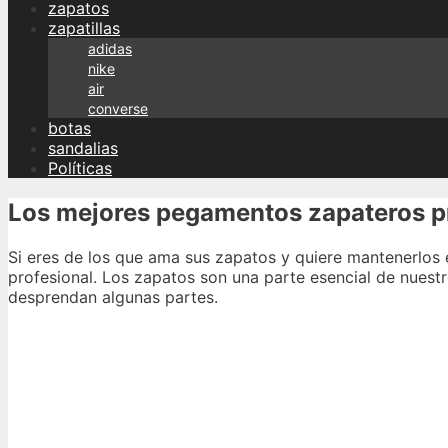
zapatos
zapatillas
adidas
nike
air
converse
botas
sandalias
Políticas
Los mejores pegamentos zapateros pr
Si eres de los que ama sus zapatos y quiere mantenerlos
profesional. Los zapatos son una parte esencial de nuestr
desprendan algunas partes.