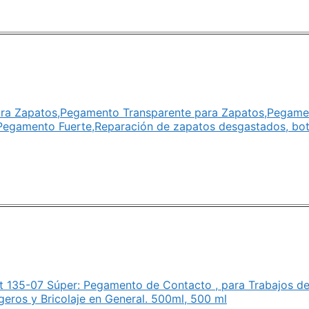
ra Zapatos,Pegamento Transparente para Zapatos,Pegamen
Pegamento Fuerte,Reparación de zapatos desgastados, bot
 135-07 Súper: Pegamento de Contacto , para Trabajos de c
geros y Bricolaje en General. 500ml, 500 ml