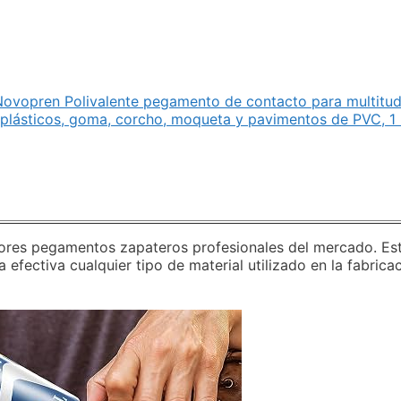
ovopren Polivalente pegamento de contacto para multitud 
 plásticos, goma, corcho, moqueta y pavimentos de PVC, 1 l
ejores pegamentos zapateros profesionales del mercado. Es
efectiva cualquier tipo de material utilizado en la fabric