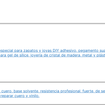
special para zapatos y joyas DIY adhesivo, pegamento su
ara gel de sílice, joyería de cristal de madera, metal y plá
uero, base solvente, resistencia profesional, fuerte, de s
 reparar cuero y vinilo.