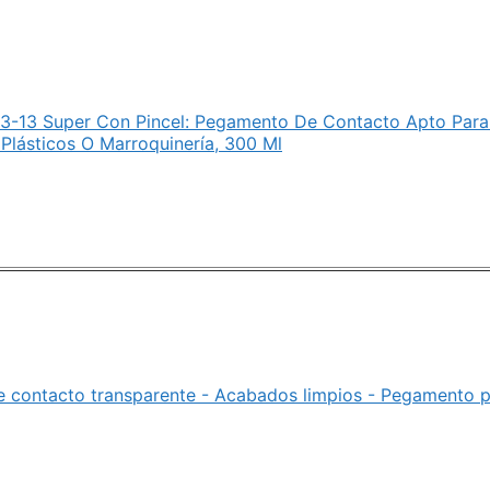
-13 Super Con Pincel: Pegamento De Contacto Apto Para 
 Plásticos O Marroquinería, 300 Ml
e contacto transparente - Acabados limpios - Pegamento pa