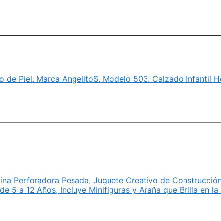
ño de Piel. Marca AngelitoS. Modelo 503. Calzado Infantil 
ina Perforadora Pesada, Juguete Creativo de Construcción
de 5 a 12 Años, Incluye Minifiguras y Araña que Brilla en l