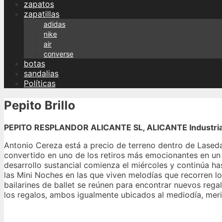
zapatos
zapatillas
adidas
nike
air
converse
botas
sandalias
Políticas
Pepito Brillo
PEPITO RESPLANDOR ALICANTE SL, ALICANTE Industrial, 
Antonio Cereza está a precio de terreno dentro de Lase
convertido en uno de los retiros más emocionantes en un p
desarrollo sustancial comienza el miércoles y continúa has
las Mini Noches en las que viven melodías que recorren l
bailarines de ballet se reúnen para encontrar nuevos rega
los regalos, ambos igualmente ubicados al mediodía, meri