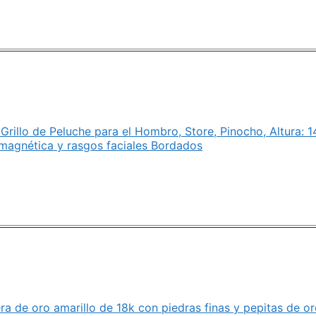
Grillo de Peluche para el Hombro, Store, Pinocho, Altura: 1
magnética y rasgos faciales Bordados
ra de oro amarillo de 18k con piedras finas y pepitas de or