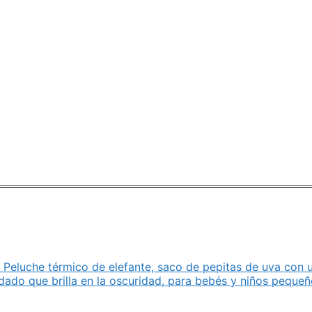
 Peluche térmico de elefante, saco de pepitas de uva con 
dado que brilla en la oscuridad, para bebés y niños pequeñ