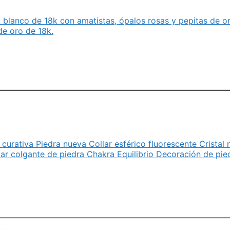
 blanco de 18k con amatistas, ópalos rosas y pepitas de or
de oro de 18k.
 curativa Piedra nueva Collar esférico fluorescente Cristal n
ar colgante de piedra Chakra Equilibrio Decoración de pied