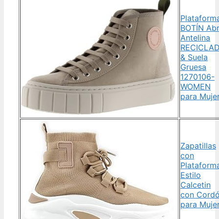
Plataform
BOTÍN Abr
Antelina
RECICLA
& Suela
Gruesa
1270106-
WOMEN
para Muje
Zapatillas
con
Plataform
Estilo
Calcetin
con Cord
para Muje