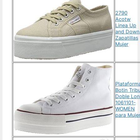
2790
Acotw
Linea Up
and Down
Zapatillas
Mujer
Plataform
Botin Trib
Doble Lon
1061101-
WOMEN
para Muje