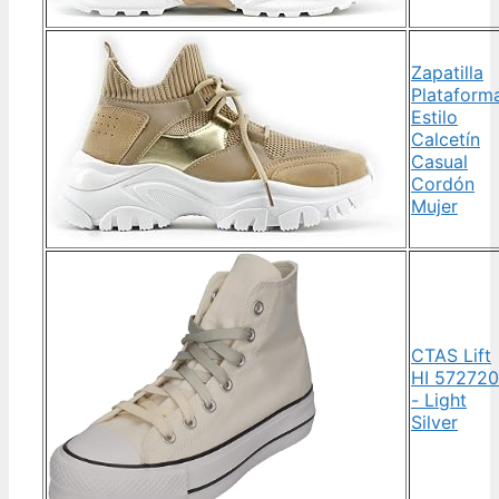
Zapatilla
Plataform
Estilo
Calcetín
Casual
Cordón
Mujer
CTAS Lift
HI 57272
- Light
Silver