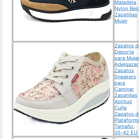
Maladeta
Nylon Beig
Zapatillas
Mujer
Zapatos d
Deporte
para Muje
Adelgazar
Zapatos
Sneakers
para
Caminar
Zapatillas
Aptitud
Cuña
Zapatos d
Plataform
Tamaño:
35-42 EU