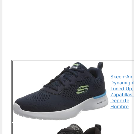
Skech-Air
Dynamigh
Tuned Up,
Zapatillas
Deporte
Hombre