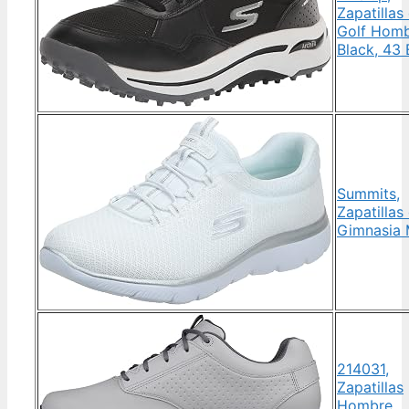
Zapatillas
Golf Homb
Black, 43
Summits,
Zapatillas
Gimnasia 
214031,
Zapatillas
Hombre