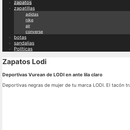
zapatos
zapatillas
adidas
nike
air
converse
botas
sandalias
Políticas
Zapatos Lodi
Deportivas Vurean de LODI en ante lila claro
Deportivas negras de mujer de tu marca LODI. El tacón tr